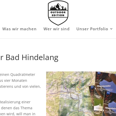
Was wir machen
Wer wir sind
Unser Portfolio
ür Bad Hindelang
t einen Quadratmeter
aus vier Monaten
utierens und von vielen,
ealisierung einer
in denen das Thema
hen wird, will man in